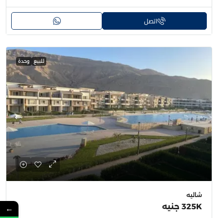
اتصل
للبيع
وحدة
شاليه
325K جنيه
←