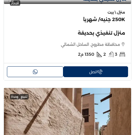
للإيجار
منزل \ بيت
250K جنيه
/ شهريا
منزل تنفيذي بحديقة
محافظة مطروح, الساحل الشمالي
3
2
1350
م2
اتصل
للبيع
وحدة