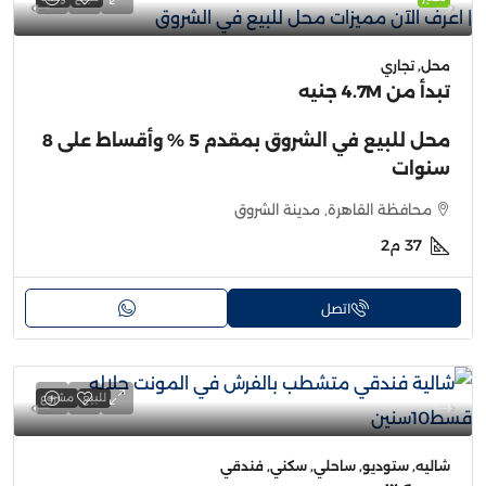
محل, تجاري
تبدأ من
4.7M جنيه
محل للبيع في الشروق بمقدم 5 % وأقساط على 8
سنوات
محافظة القاهرة, مدينة الشروق
37
م2
اتصل
للبيع
مشروع
شاليه, ستوديو, ساحلي, سكني, فندقي