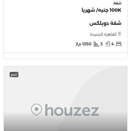
شقة
100K جنيه
/ شهريا
شقة دوبلكس
القاهرة الجديدة
4
3
1350
م2
للبيع