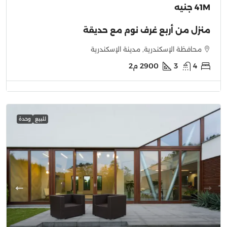
41M جنيه
منزل من أربع غرف نوم مع حديقة
محافظة الإسكندرية, مدينة الإسكندرية
4
3
2900
م2
للبيع
وحدة