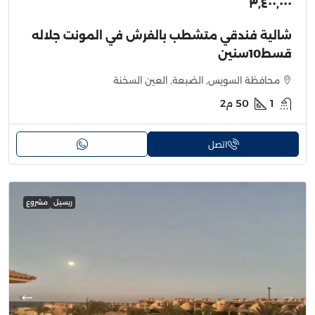
٣٬٤٠٠٬٠٠٠
شالية فندقي متشطب بالفرش في المونت جلاله
قسط10سنين
محافظة السويس, الضبعة, العين السخنة
1
50
م2
اتصل
ريسيل
مشروع