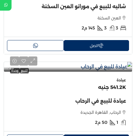
شاليه للبيع في مورانو العين السخنة
العين السخنة
3
3
145
م2
اتصل
للبيع
وحدة
عيادة
541.2K جنيه
عيادة للبيع في الرحاب
الرحاب, القاهرة الجديدة
1
50
م2