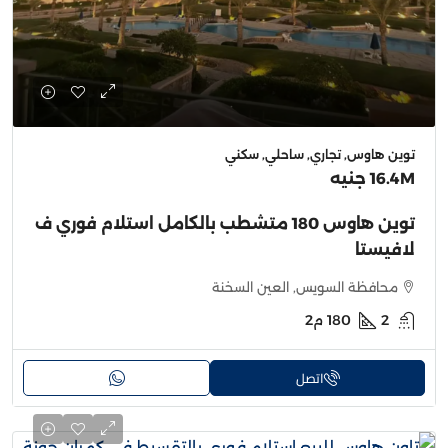
توين هاوس, تجاري, ساحلي, سكني
16.4M جنيه
توين هاوس 180 متشطب بالكامل استلام فوري ف
لافيستا
محافظة السويس, العين السخنة
2
180
م2
اتصل