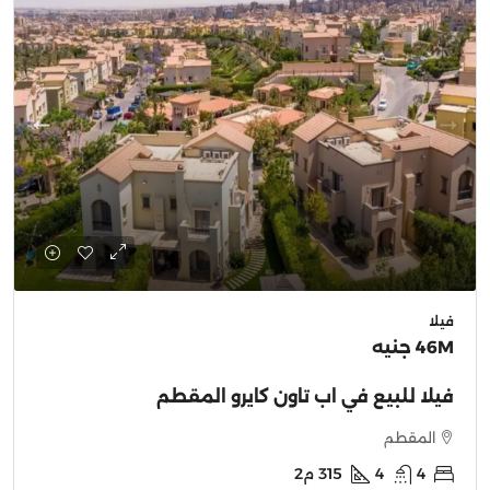
فيلا
46M جنيه
فيلا للبيع في اب تاون كايرو المقطم
المقطم
4
4
315
م2