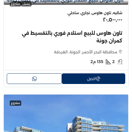
ريسيل
مشروع
شاليه, تاون هاوس, تجاري, ساحلي
٢٠٬٥٠٠٬٠٠٠
تاون هاوس للبيع استلام فوري بالتقسيط في
كمران جونة
محافظة البحر الأحمر, الجونة, الغردقة
2
135
م2
اتصل
مشروع