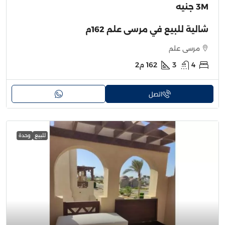
3M جنيه
شالية للبيع في مرسى علم 162م
مرسى علم
4
3
162
م2
اتصل
للبيع
وحدة