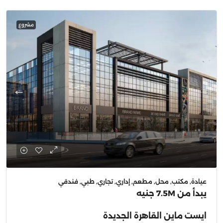
مشروع
عيادة, مكتب, محل, مطعم, إداري, تجاري, طبي, فندقي
يبدأ من
7.5M جنيه
ايست ماين القاهرة الجديدة