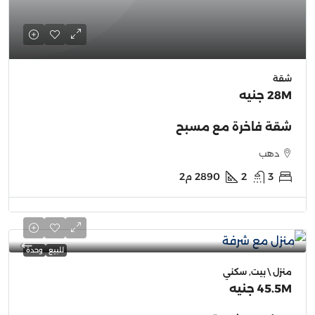
شقة
28M جنيه
شقة فاخرة مع مسبح
دهب
3
2
2890
م2
للبيع
وحدة
منزل \ بيت, سكني
45.5M جنيه