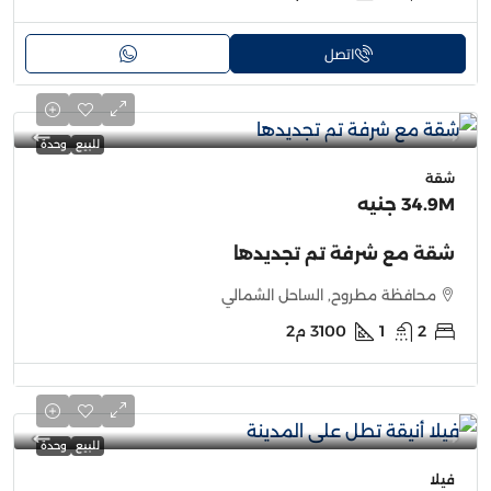
اتصل
للبيع
وحدة
شقة
34.9M جنيه
شقة مع شرفة تم تجديدها
محافظة مطروح, الساحل الشمالي
2
1
3100
م2
للبيع
وحدة
فيلا