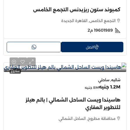
كمبوند ستون ريزيدنس التجمع الخامس
التجمع الخامس, القاهرة الجديدة
19601989
م2
اتصل
مشروع
شاليه, ساحلي
1.2M جنيه
8M جنيه
هاسيندا ويست الساحل الشمالي | بالم هيلز
للتطوير العقاري
محافظة مطروح, الساحل الشمالي