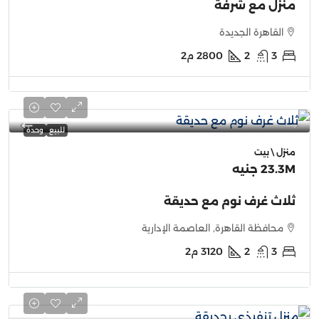
منزل مع شرفة
القاهرة الجديدة
3
2
2800
م2
للبيع
وحدة
منزل \ بيت
23.3M جنيه
ثلاث غرف نوم مع حديقة
محافظة القاهرة, العاصمة الإدارية
3
2
3120
م2