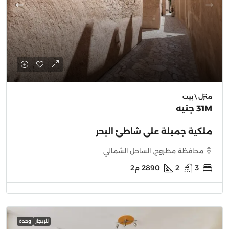
منزل \ بيت
31M جنيه
ملكية جميلة على شاطئ البحر
محافظة مطروح, الساحل الشمالي
3
2
2890
م2
للإيجار
وحدة