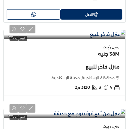
اتصل
للبيع
وحدة
منزل \ بيت
38M جنيه
منزل فاخر للبيع
محافظة الإسكندرية, مدينة الإسكندرية
4
3
3120
م2
للبيع
وحدة
منزل \ بيت