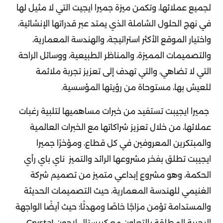
لجميع عملائها، وتكمن ميزة جميرا ايجيت التي لا مثيل لها
في نهج الحلول الشاملة الذي يمتد عبر قدراتها الإنشائية،
واختيار الموقع الأكثر استراتيجة، والهندسة المعمارية،
والتصميمات المميزة، والمناظر الطبيعية، ووسائل الراحة
التي لا تضاهي، والتي تهدف إلى تعزيز تجربة ملائمة
للعيش بها، مستوحاة من رؤيتها المؤسسية.
جميرا ايجيبت تستفيد من خبرات مساهميها لتلبية رغبات
عملائها، من خلال تعزيز شراكاتها مع الخبرات العالمية
والمبتكرين المعروفين في كل قطاع، ومؤخرًا جميرا
ايجيبت تطلق بفخر مشروعها الرائد والتميز ناي باي رأي
الحكمة، وهو مشروع إبداعي متميز من تصميم شركة
الغنيمي للهندسة المعمارية، حيث التصميمات الحديثة
والمستدامة تؤمن مزاجًا خاصًا ومهدئًا؛ حيث أيضًا الواجهة
البحرية المطلقة بالتعاون مع كريستال لاجون Crystal