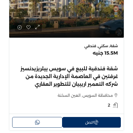
شقة, سكني, فندقي
15.5M جنيه
شقة فندقية للبيع في سويس بيلريزيدنسيز
غرفتين في العاصمة الإدارية الجديدة من
شركه التعمير اريبيان للتطوير العقاري
محافظة السويس, العين السخنة
2
اتصل