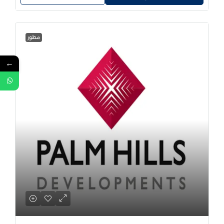
مطور
←