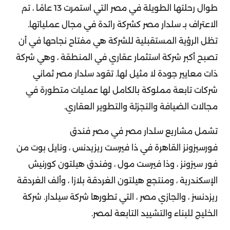
طوال رحلتها الطويلة في مصر التي استمرت 13 عامًا ، تم
الاعتراف بـ سلدار مصر كشركة رائدة في مجال عملياتها.
تظل الرؤية المستقبلية للشركة هي مفتاح نجاحها في أن
تصبح أكبر شركة استثمار عقاري في المنطقة ، وهي شركة
ذات معايير جودة لا مثيل لها. تقود سلدار مصر ثماني
شركات تابعة مملوكة بالكامل لها عمليات متطورة في
مجالات الضيافة والتجزئة والتطوير العقاري.
تشمل مشاريع سلدار مصر في مصر فندق
فورسيزونز القاهرة في ذا فيرست ريزيدنس ، ونايل بوت من
فور سيزونز ، وذا فيرست مول ، وفندق هيلتون كورنيش
الإسكندرية ، ومنتجع هيلتون الغردقة بلازا ، وألف الغردقة
ريزدنسز ، والجازي مصر ، التي تطورها شركة سيلدار. شركة
الخليج للبناء والتشييد التابعة لمصر.