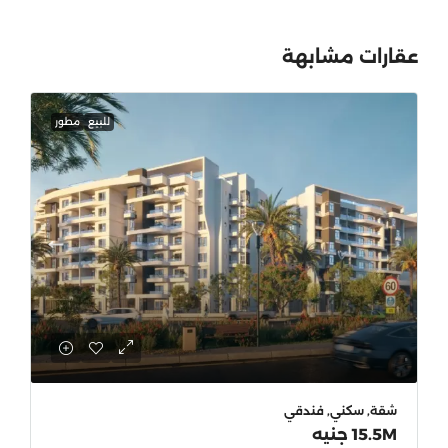
عقارات مشابهة
للبيع
مطور
شقة, سكني, فندقي
15.5M جنيه