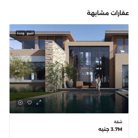
عقارات مشابهة
للبيع
وحدة
شقة
3.7M جنيه