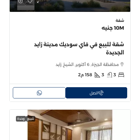
شقة
10M جنيه
شقة للبيع في فاي سوديك مدينة زايد
الجديدة
محافظة الجيزة, 6 أكتوبر, الشيخ زايد
3
3
158
م2
اتصل
للبيع
وحدة