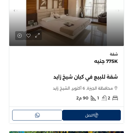
شقة
775K جنيه
شقة للبيع في كيان شيخ زايد
محافظة الجيزة, 6 أكتوبر, الشيخ زايد
2
1
90
م2
اتصل