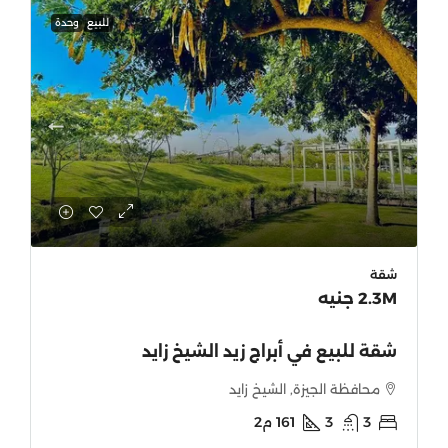
للبيع
وحدة
شقة
2.3M جنيه
شقة للبيع في أبراج زيد الشيخ زايد
محافظة الجيزة, الشيخ زايد
3
3
161
م2