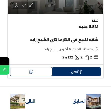
شقة
6.5M جنيه
شقة للبيع في الكارما كاي الشيخ زايد
محافظة الجيزة, 6 أكتوبر, الشيخ زايد
2
2
132
م2
←
اتصل
السابق
التالى