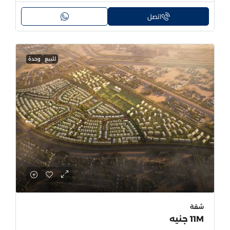
اتصل
للبيع
وحدة
شقة
11M جنيه