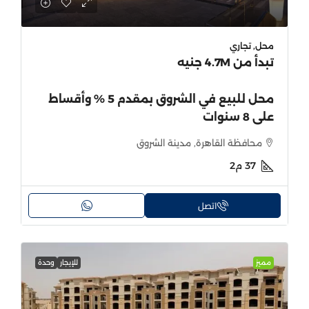
محل, تجاري
تبدأ من
4.7M جنيه
محل للبيع في الشروق بمقدم 5 % وأقساط
على 8 سنوات
محافظة القاهرة, مدينة الشروق
37
م2
اتصل
مميز
للإيجار
وحدة