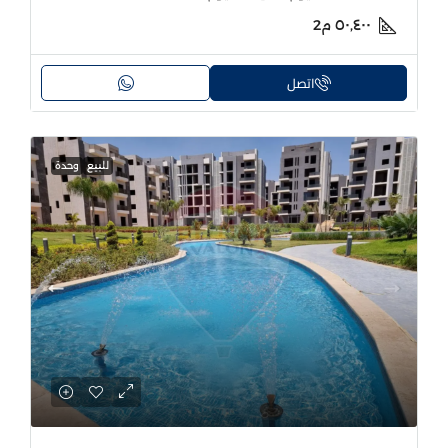
٥٠٬٤٠٠
م2
اتصل
للبيع
وحدة