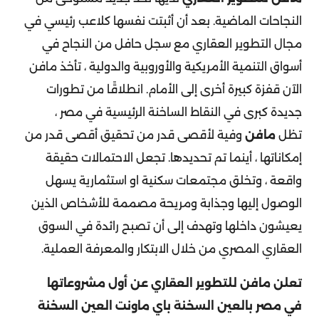
النجاحات الماضية. بعد أن أثبتت نفسها كلاعب رئيسي في
مجال التطوير العقاري مع سجل حافل من النجاح في
أسواق التنمية الأمريكية والأوروبية والدولية ، تأخذ مافن
الآن قفزة كبيرة أخرى إلى الأمام. انطلاقًا من تطورات
جديدة كبرى في النقاط الساخنة الرئيسية في مصر ،
تظل
مافن
وفية لأقصى قدر من تحقيق أقصى قدر من
إمكاناتها ، أينما تم تحديدها. تجعل الاحتمالات حقيقة
واقعة ، وتخلق مجتمعات سكنية او استثمارية يسهل
الوصول إليها وجذابة ومريحة مصممة للأشخاص الذين
يعيشون داخلها وتهدف إلى أن تصبح رائدة في السوق
العقاري المصري من خلال الابتكار والمعرفة العملية.
تعلن مافن للتطوير العقاري عن أول مشروعاتها
في
مصر
بالعين السخنة باي ماونت العين السخنة