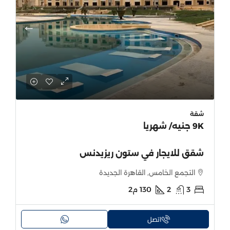
شقة
9K جنيه
/ شهريا
شقق للايجار في ستون ريزيدنس
التجمع الخامس, القاهرة الجديدة
3
2
130
م2
اتصل