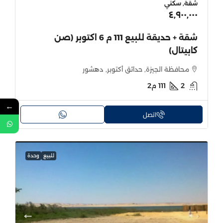
شقة, سكني
٤٬٩٠٠٬٠٠٠
شقة + حديقة للبيع 111 م 6 اكتوبر (صن
كابيتال)
محافظة الجيزة, حدائق أكتوبر, دهشور
2
111
م2
←
اتصل
للبيع
وحدة