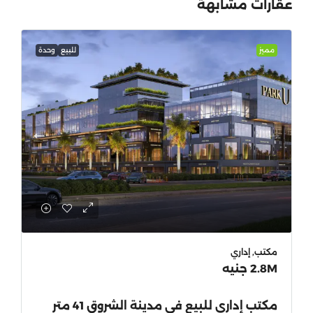
عقارات مشابهة
مميز
للبيع
وحدة
مكتب, إداري
2.8M جنيه
مكتب إداري للبيع في مدينة الشروق 41 متر