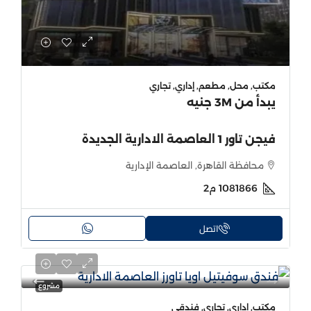
مكتب, محل, مطعم, إداري, تجاري
يبدأ من
3M جنيه
فيجن تاور 1 العاصمة الادارية الجديدة
محافظة القاهرة, العاصمة الإدارية
1081866
م2
اتصل
مشروع
مكتب, إداري, تجاري, فندقي