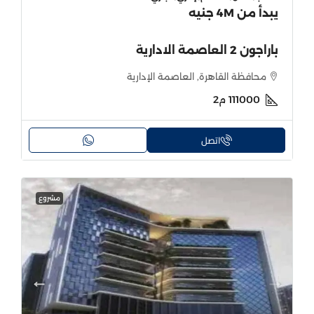
يبدأ من
4M جنيه
باراجون 2 العاصمة الادارية
محافظة القاهرة, العاصمة الإدارية
111000
م2
اتصل
مشروع