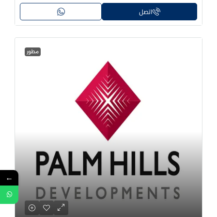
اتصل
مطور
←