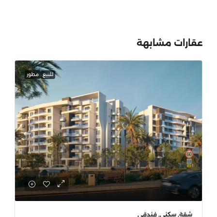
عقارات مشابهة
للبيع
مطور
شقة, سكني, فندقي